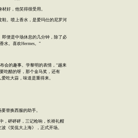
材好，他笑得很受用。
鞋。喷上香水，是爱玛仕的尼罗河
即便是中场休息的几分钟，除了必
。喜欢Hermes。”
布会的趣事。学黎明的表情，“越来
伟要吃醋的呀，那个金马奖，还有
人爱吃大蒜，味道是重得来。
场要替换西服的助手。
中，砰砰砰，三记枪响，长褂礼帽
立波《笑侃大上海》，正式开场。