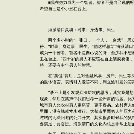
■我在努力成为一个智者。智者不是自己说的呀
希望自己是个小丑在台上。
海派清口灵魂：时事、身边事、民生
两个多小时的“一张口，一个人，一台戏”，周
得。“时事、身边事、民生。”他这样总结“海派清口
成为一个智者。智者不是自己说的呀，至少我不想
丑在台上。”四十岁的男人不应该在台上装疯卖傻
持，还要有中年男人的智慧。
在“笑侃”背后，是对金融风暴、房产、民生等
的肢体语言、表情引人发笑不同，周立波引发的笑
“谈不上是引发观众深层次的思考，其实我是想
现象，然后在笑声中我们思考一些严肃的话题。比
城市穷人比农村穷人更痛苦、更不容易。农村穷人
里面，没有钱就寸步难行。大都市里面穷人的压力
逆转的无法回避的公共开支。其实很多时候我的笑
要满足，要奋进。海派清口的文化内核是非常上进