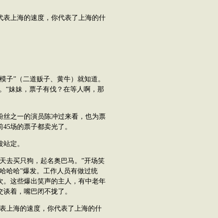
代表上海的速度，你代表了上海的什
模子”（二道贩子、黄牛）就知道。
花。“妹妹，票子有伐？在等人啊，那
粉丝之一的演员陈冲过来看，也为票
前45场的票子都卖光了。
波站定。
天去买只狗，起名奥巴马。”开场笑
哈哈哈”爆发。工作人员有做过统
0次。这些爆出笑声的主人，有中老年
交谈着，嘴巴闭不拢了。
表上海的速度，你代表了上海的什