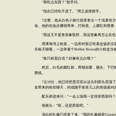
“再吃点东西？”助手问。
“现在已经吃不进了。”周立波摆摆手。
7点整，他从白色小旅行袋里拿出一个浅黄色方
妆。他的化妆步骤很简单，打粉底、上腮红和唇膏
“我这又不是靠形象取胜，我这形象再怎么化也
用薄海绵上粉底，一边和对面正吃着盒饭的京剧
关栋天聊着，一边举着个Bobbie Brown的小粉盒当
“格只粉底白伐？好像有点白哦？”
然后，白毛的腮红刷，两颊加重，额头、下巴略
唇线。
7点10分，他已经把贵宾室从这头到那头晃荡了
友带来的粉丝聊天，间或随手拿茶几上的肯德基鸡
配乐师进来问：“一会上场我一定得穿西装吗？
他摇头：“唔，还是西装吧。”
演出的礼服已经拿了来。“我的礼服都是Giorgio A