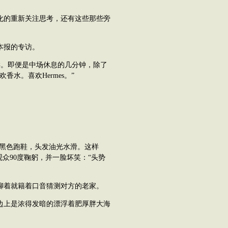
的重新关注思考，还有这些那些旁
本报的专访。
。即便是中场休息的几分钟，除了
水。喜欢Hermes。”
黑色跑鞋，头发油光水滑。这样
众90度鞠躬，并一脸坏笑：“头势
着就籍着口音猜测对方的老家。
上是浓得发暗的漂浮着肥厚胖大海