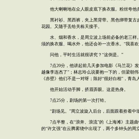
他大喇喇地在众人眼皮底下换衣服。粉丝夸他身
黑衬衫、黑西裤，夹上黑背带。黑色绑带复古皮
花园。又随手丢给关栋天接手。
水、烟和香水，是周立波上场前必备的老三样。
须的换衣服、喝水外，他还会补一次香水。“我喜欢香水
问他，平时生活就很讲究？“这倒是。”
7点20分，他讲起前几天参加电影《马兰花》发
越像李连杰了”；林志玲么说要抱一下的，但梁朝
《赤壁》他们不是一对呀；陈好“很好白相”，青岛
他开始活动手脚，挤眉弄眼。这是热身。
7点25分，剧场的第一次打铃。
“剧场见。”周立波旋入后台，后面跟着拎着中
7点半整，在“浪奔、浪流”的《上海滩》主题曲
的“许文强”在云腾雾绕中出现了，两个多钟头的周