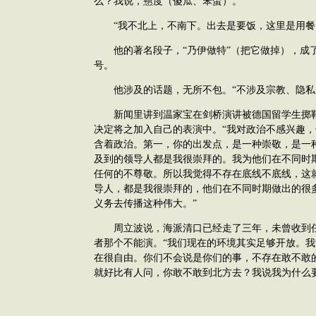
么？我说，戆度（傻瓜、笨蛋）。”
“我不北上，不南下。出去是要饭，这里是用餐
他的著名段子，“乃伊做特”（把它做掉），成了
号。
他涉及的话题，无所不包。“不涉及宗教、隐私
新闻里讲到温家宝在剑桥演讲被德国留学生掷鞋
决定将之加入自己的表演中。“我对政治不感兴趣
含着政治。第一，你的出发点，是一种崇敬，是一
及到的领导人都是我很崇拜的。我为他们在不同时
任何的不尊敬。所以我觉得不存在底线不底线，这
导人，都是我很崇拜的，他们在不同时期做出的很
义务去传播这种伟大。”
周立波说，海派清口已经走了三年，未曾收到任
者那个不能演。“我们现在的环境其实足够开放。
在很自由。你们不会说是你们的事，不存在敢不敢
就好比有人问，你敢不敢到北方去？我说我为什么要