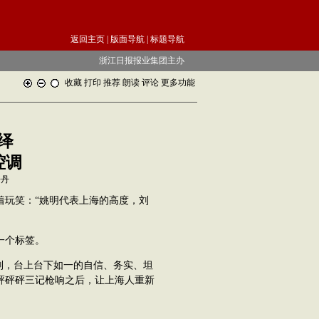
返回主页
|
版面导航
|
标题导航
浙江日报报业集团主办
收藏
打印
推荐
朗读
评论
更多功能
：
绎
腔调
丹丹
玩笑：“姚明代表上海的高度，刘
一个标签。
则，台上台下如一的自信、务实、坦
砰砰砰三记枪响之后，让上海人重新