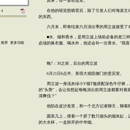
原来，你一直在这里。
在他的嘻笑怒嗔背后，除了引发人们对海派文化
4
的东西。
六月末，即将结束六月演出季的周立波接受了
■水、烟和香水，是周立波上场前必备的老三样
推荐
更多功能
必须的换衣服、喝水外，他还会补一次香水。“我喜欢香
晚7：30之前，后台的周立波
6月21日6点半。美琪大戏院侧门的贵宾室。
周立波一身浅灰绿小V领T恤搭配深色牛仔裤，
的“头势”，会让你想起每晚演出前周立波都要对着观
清爽伐？”
他陷在皮沙发里，和一个北方记者聊天，聊着聊
圆茶几上，摆着一个挤了数只烟头的烟灰缸，边
的大水杯，一盒拆开的中华烟。