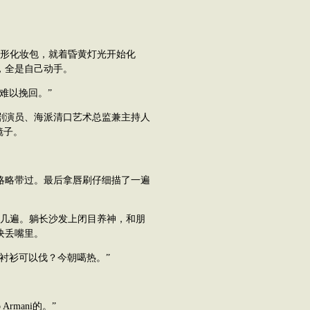
形化妆包，就着昏黄灯光开始化
，全是自己动手。
难以挽回。”
演员、海派清口艺术总监兼主持人
镜子。
略带过。最后拿唇刷仔细描了一遍
几遍。躺长沙发上闭目养神，和朋
块丢嘴里。
衬衫可以伐？今朝噶热。”
rmani的。”