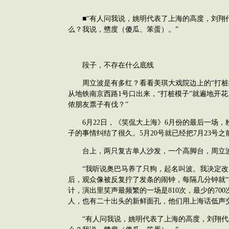
■“有人问我说，姚明代表了上海的高度，刘翔
么？我说，戆度（傻瓜、笨蛋）。”
段子，不存在什么底线
周立波是有多红？看看美琪大戏院边上的“打桩
从地铁南京西路1号口出来，“打桩模子”就遍地开
侬朋友票子有伐？”
6月22日，《笑侃大上海》6月份的最后一场，
子的事情纠结了很久。5月20号就已经把7月23号之
台上，两只复古单人沙发，一个高脚台，周立
“我听说奥巴马养了只狗，起名叫波。我决定改
后，观众像被反复拧了发条的闹钟，每隔几分钟就“
计，演出里笑声最频繁的一场是810次，最少的70
人，也有二十出头的新鲜面孔，他们用上海话低声
“有人问我说，姚明代表了上海的高度，刘翔代