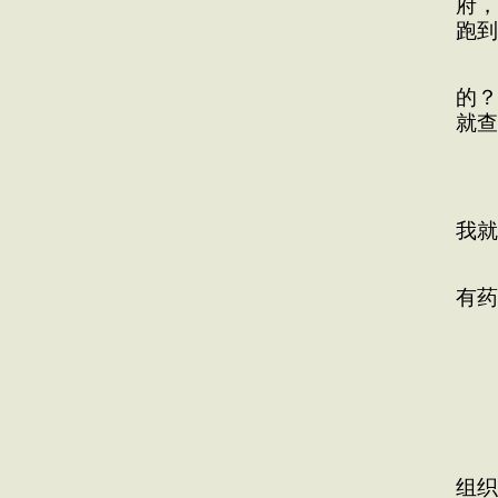
府，
跑到
卫
的？
就查
我
但
我就
卫
有药
为
要
4
组织