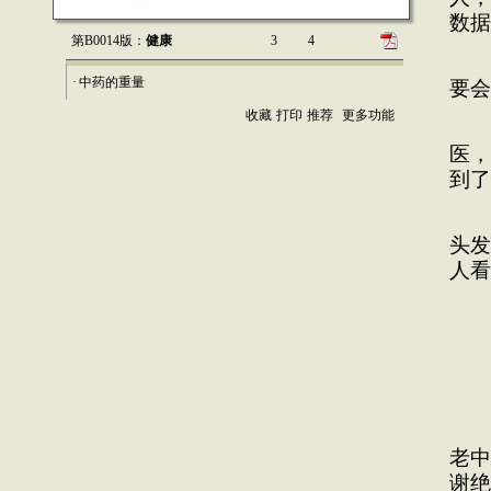
数据
第B0014版：
健康
3
4
当
·
中药的重量
要会
收藏
打印
推荐
更多功能
生
医，
到了
孙
头发
人看
“
孙
4
老中
谢绝