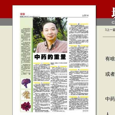
3
上一
这
有啥
一
或者
没
有
中药
中
人，