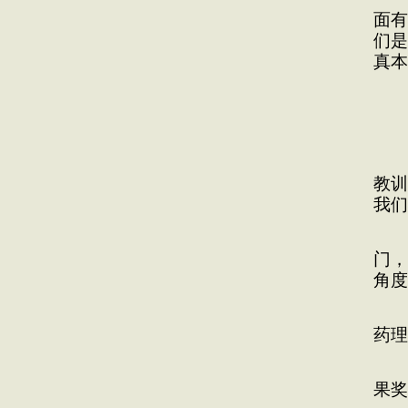
面有
们是
真本
看
教训
我们
1
门，
角度
我
药理
2
果奖