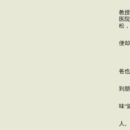
我
教授
医院
松，
医
便却
我
金
爸也
爸
到朋
我
味“
“
人。