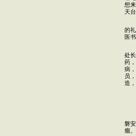
想来
天台
弥
的礼
医书
我
处长
药，
病，
员，
造，
1
磐安
瘤。