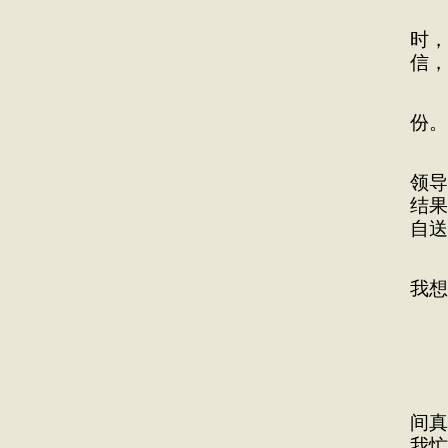
20
时，
信，
试
份。
做
领导
结果
自送
行
我想
如
间真
我忙