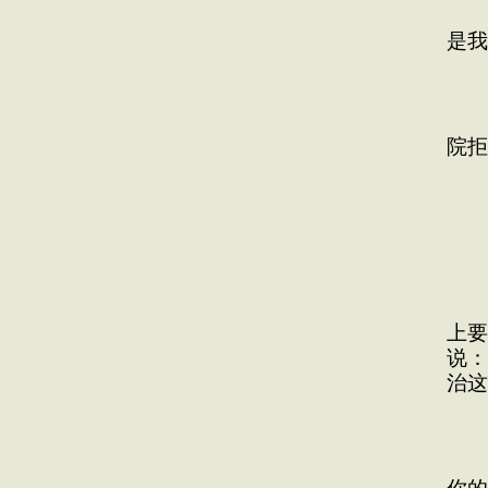
药
是我
没
所
院拒
搞
有
上要
说：
治这
我
可