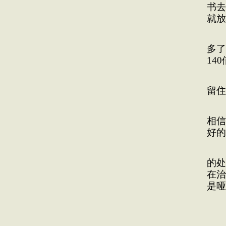
书去
就放
读
多了
14
杭
留住
东
相信
好的
在
的处
在治
是哑