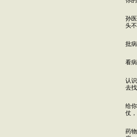
你的
开
孙医
头不
一
批病
有
看病
有
认识
去找
越
给你
仗，
那
药物