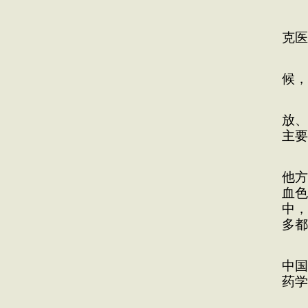
1
克医
20
候，
中
放、
主要
我
他方
血色
中，
多都
现
中国
药学
2