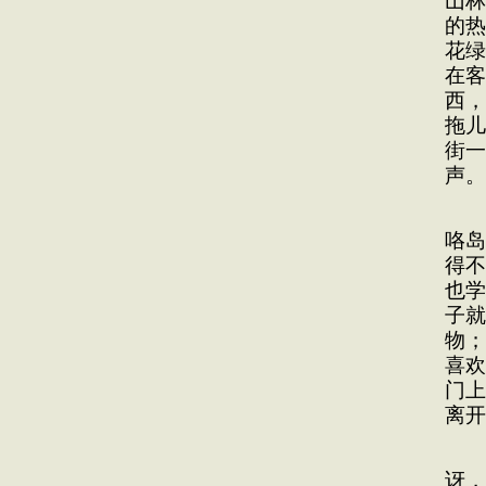
山林
的热
花绿
在客
西，
拖儿
街一
声。
不
咯岛
得不
也学
子就
物；
喜欢
门上
离开
“
讶，