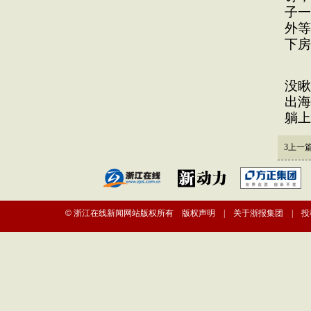
子一
外等
下房
不
没瞅
出海
躺上
3
上一