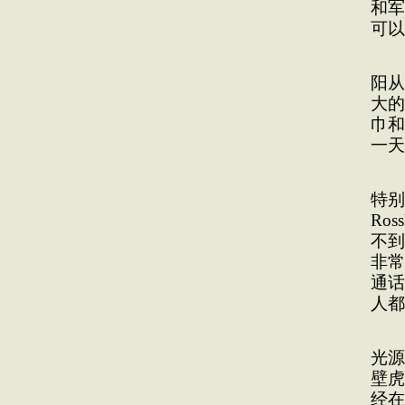
和军
可以
我
阳从
大的
巾和
一天
回
特别
Ro
不到
非常
通话
人都
我
光源
壁虎
经在