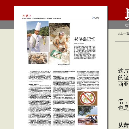
3
上一
当
这片
的这
西亚
即
倍，
也是
进
从萧