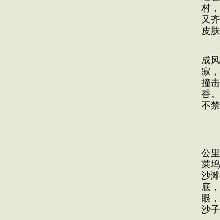
村，
又齐
皮肤
回
成风
寂，
撞击
香。
不禁
够
全
公里
莱坞
沙滩
底，
眼，
沙子