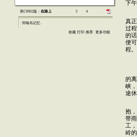
下午
第C0002版：
在路上
3
4
这
真正
·
邦咯岛记忆
过程
收藏
打印
推荐
更多功能
的话
便可
程。
很
邦咯
的离
峡，
途休
不
抱，
带雨
工，
岭的