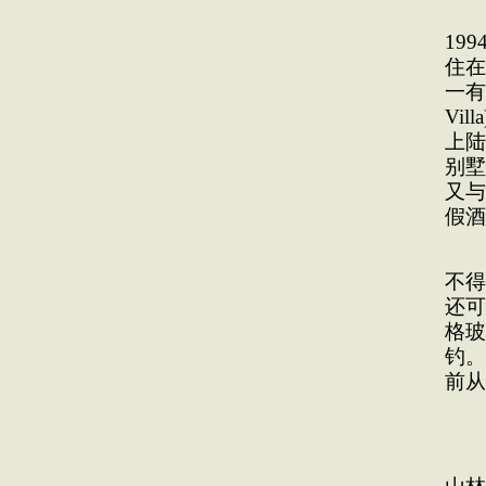
邦
19
住在
一有
Vil
上陆
别墅
又与
假酒
“
不得
还可
格玻
钓。
前从
岛
第