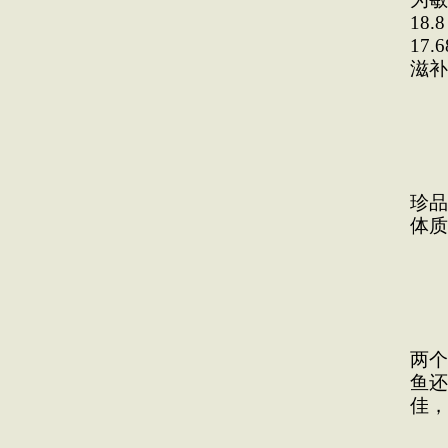
18
17
滋补
月
月
珍品
体质
田
田
两个
鱼还
佳，