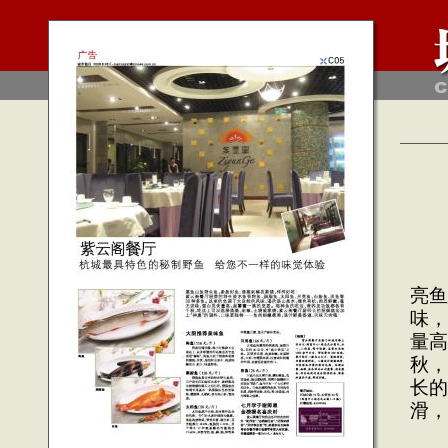
溪
紫
亮鱼
味，
量高
秋，
长的
滑，
大