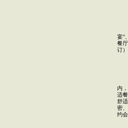
七
金
紫
宴”
餐厅
订）
【
紫
内，
适餐
舒适
密、
约会
餐