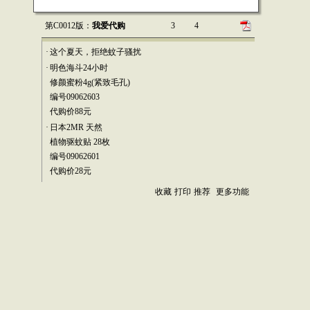
第C0012版：
我爱代购
3
4
·
这个夏天，拒绝蚊子骚扰
·
明色海斗24小时
修颜蜜粉4g(紧致毛孔)
编号09062603
代购价88元
·
日本2MR 天然
植物驱蚊贴 28枚
编号09062601
代购价28元
收藏
打印
推荐
更多功能