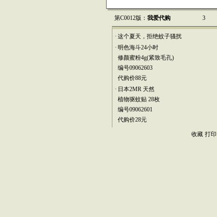
第C0012版：
我爱代购
3
·
这个夏天，拒绝蚊子骚扰
·
明色海斗24小时
修颜蜜粉4g(紧致毛孔)
编号09062603
代购价88元
·
日本2MR 天然
植物驱蚊贴 28枚
编号09062601
代购价28元
收藏
打印