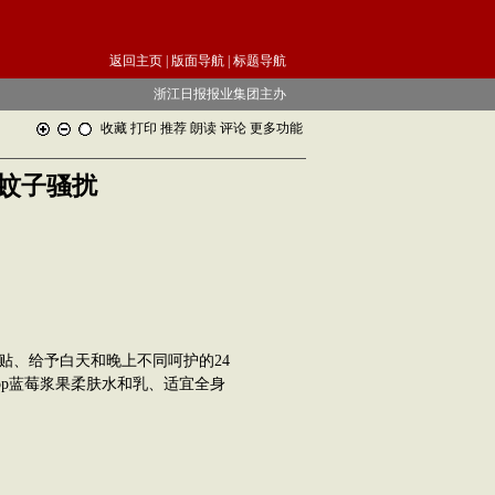
返回主页
|
版面导航
|
标题导航
浙江日报报业集团主办
收藏
打印
推荐
朗读
评论
更多功能
蚊子骚扰
贴、给予白天和晚上不同呵护的24
Shop蓝莓浆果柔肤水和乳、适宜全身