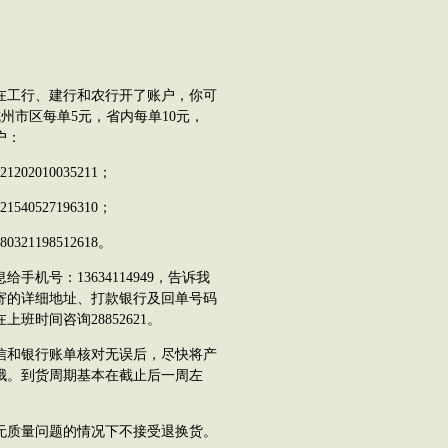
工行、建行和农行开了账户，你可
州市区每单5元，省内每单10元，
户：
010035211；
527196310；
198512618。
号：13634114949，告诉我
寄的详细地址、打款银行及回单号码
时间咨询28852621。
和银行账单核对无误后，尽快将产
哦。到货周期基本在截止后一周左
质量问题的情况下不接受退换货。